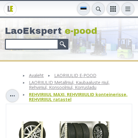
LaoEkspert
e-pood
Avaleht
LAORIIULID E-POOD
LAORIIULID Metallriiul, Kaubaaluste riiul,
Rehviriiul, Konsoolriiul, Korrusladu
REHVIRIIUL MAXI, REHVIRIIULID konteinerisse,
REHVIRIIUL ratastel