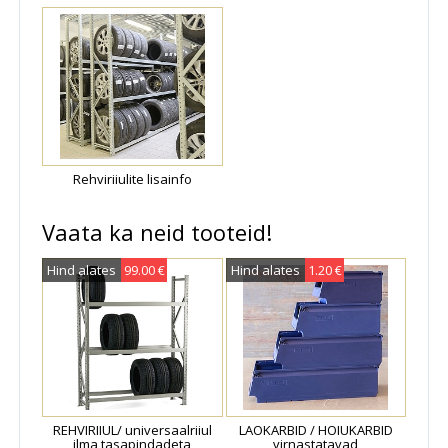
Rehviriiulite lisainfo
Vaata ka neid tooteid!
Hind alates
99.00 €
Hind alates
1.20 €
REHVIRIIUL/ universaalriiul
LAOKARBID / HOIUKARBID
ilma tasapindadeta
virnastatavad