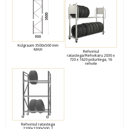
Külgraam 3500x500 mm
MAXI
Rehviriiul
ratastega/Rehvikäru 2030 x
720 x 1620 piduritega, 16
rehvile
Rehviriiul ratastega
2100x1200x500, 2