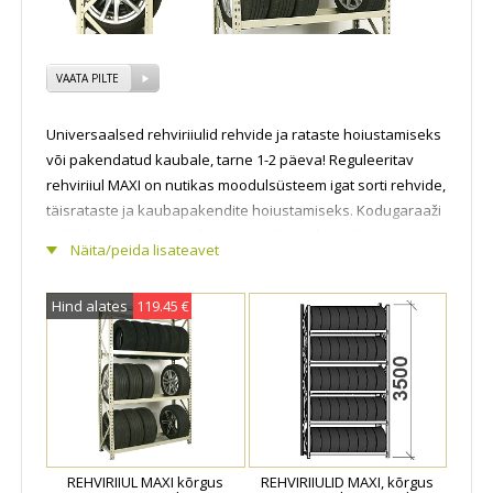
VAATA PILTE
Universaalsed rehviriiulid rehvide ja rataste hoiustamiseks
või pakendatud kaubale, tarne 1-2 päeva! Reguleeritav
rehviriiul MAXI on nutikas moodulsüsteem igat sorti rehvide,
täisrataste ja kaubapakendite hoiustamiseks. Kodugaraaži
sobib hästi LaoEksperdi universaalne rehviriiul MAXI
Näita/peida lisateavet
täisratastele (Rehvid koos velgedega), mida saab
kombineerida lisatasapindadega laokastidele. LaoEksperdi
Hind alates
119.45 €
profitasemel rehviriiul MAXI võimaldab ladustada rehve ka
koos velgedaga 3-5 korrust või ka näiteks kuni 10 korrust
kõrgusesse (vahepõranda ja korruslao lahendusega).
Korruslaod rehviriiulitega projekteeritakse meie
spetsialistide käe läbi rätsepatööna äripindadele,
laoteenuseid osutavatele ettevõtetele või rehvitöökotta.
Reguleeritavad rehviriiulid võimaldavad kiirelt lisada
REHVIRIIUL MAXI kõrgus
REHVIRIIULID MAXI, kõrgus
riiulimahtu lisades põhiosale lisaosasid või lisa