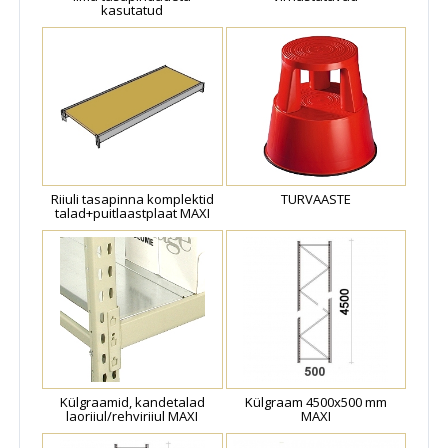
kasutatud
Riiuli tasapinna komplektid
TURVAASTE
talad+puitlaastplaat MAXI
Külgraamid, kandetalad
Külgraam 4500x500 mm
laoriiul/rehviriiul MAXI
MAXI