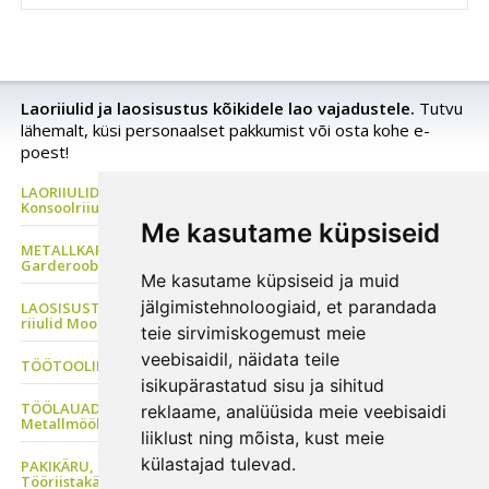
Laoriiulid ja laosisustus kõikidele lao vajadustele.
Tutvu
lähemalt, küsi personaalset pakkumist või osta kohe e-
poest!
LAORIIULID Metallriiul, Kaubaaluste riiul, Rehviriiul,
Konsoolriiul, Korrusladu
Me kasutame küpsiseid
METALLKAPP Metallist Riidekapp, Kontorikapp,
Garderoobikapp, Tööriistakapp
Me kasutame küpsiseid ja muid
jälgimistehnoloogiaid, et parandada
LAOSISUSTUS, Plastkarbid, Laomööbel, PVC kardinad, Metallist
riiulid Moodulriiulid
teie sirvimiskogemust meie
veebisaidil, näidata teile
TÖÖTOOLID Sadultoolid, Ratastaburetid, ESD tool
isikupärastatud sisu ja sihitud
TÖÖLAUAD Tööstusmööbel, Töökojakapp, Perfosein, Seisulaud
reklaame, analüüsida meie veebisaidi
Metallmööbel
liiklust ning mõista, kust meie
külastajad tulevad.
PAKIKÄRU, Transpordikäru, Platvormkäru, Kaubakäru, Riiulkäru,
Tööriistakäru