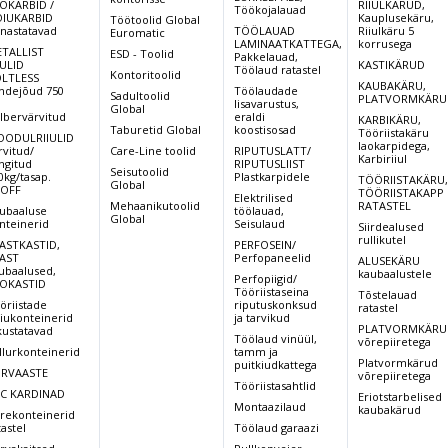
OKARBID /
RIIULKÄRUD,
Töökojalauad
IUKARBID
Kauplusekäru,
Töötoolid Global
rnastatavad
TÖÖLAUAD
Riiulkäru 5
Euromatic
LAMINAATKATTEGA,
korrusega
TALLIST
ESD - Toolid
Pakkelauad,
IULID
KASTIKÄRUD
Töölaud ratastel
Kontoritoolid
LTLESS
KAUBAKÄRU,
ndejõud 750
Töölaudade
Sadultoolid
PLATVORMKÄRU
,
lisavarustus,
Global
lbervärvitud
eraldi
KARBIKÄRU,
Taburetid Global
koostisosad
Tööriistakäru
ODULRIIULID
laokarpidega,
rvitud/
Care-Line toolid
RIPUTUSLATT/
Karbiriiul
ingitud
RIPUTUSLIIST
Seisutoolid
0kg/tasap.
Plastkarpidele
TÖÖRIISTAKÄRU
Global
OFF
TÖÖRIISTAKAPP
Elektrilised
Mehaanikutoolid
RATASTEL
ubaaluse
töölauad,
Global
nteinerid
Seisulaud
Siirdealused
rullikutel
ASTKASTID,
PERFOSEIN/
AST
Perfopaneelid
ALUSEKÄRU
ubaalused,
kaubaalustele
Perfopiigid/
OKASTID
Tööriistaseina
Tõstelauad
öriistade
riputuskonksud
ratastel
iukonteinerid
ja tarvikud
PLATVORMKÄRU
kustatavad
Töölaud vinüül,
võrepiiretega
llurkonteinerid
tamm ja
Platvormkärud
puitkiudkattega
RVAASTE
võrepiiretega
Tööriistasahtlid
C KARDINAD
Eriotstarbelised
Montaazilaud
kaubakärud
rekonteinerid
tastel
Töölaud garaazi