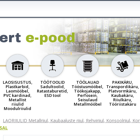
ert
e-pood
LAOSISUSTUS,
TÖÖTOOLID
TÖÖLAUAD
PAKIKÄRU,
Plastkarbid,
Sadultoolid,
Tööstusmööbel,
Transpordikäru,
Laomööbel,
Ratastaburetid,
Töökojakapp,
Platvormkäru,
PVC kardinad,
ESD tool
Perfosein,
Kaubakäru,
Metallist
Seisulaud
Riiulkäru,
riiulid
Metallmööbel
Tööriistakäru
Moodulriiulid
LAORIIULID Metallriiul, Kaubaaluste riiul, Rehviriiul, Konsoolriiul, Ko
RSAL