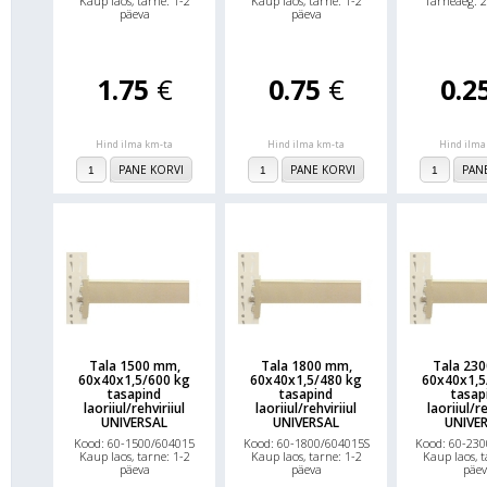
Kaup laos, tarne: 1-2
Kaup laos, tarne: 1-2
Tarneaeg: 2
päeva
päeva
1.75
€
0.75
€
0.2
Hind ilma km-ta
Hind ilma km-ta
Hind ilma
PANE KORVI
PANE KORVI
PAN
Tala 1500 mm,
Tala 1800 mm,
Tala 23
60x40x1,5/600 kg
60x40x1,5/480 kg
60x40x1,5
tasapind
tasapind
tasap
laoriiul/rehviriiul
laoriiul/rehviriiul
laoriiul/re
UNIVERSAL
UNIVERSAL
UNIVE
Kood: 60-1500/604015
Kood: 60-1800/604015S
Kood: 60-230
Kaup laos, tarne: 1-2
Kaup laos, tarne: 1-2
Kaup laos, t
päeva
päeva
päev