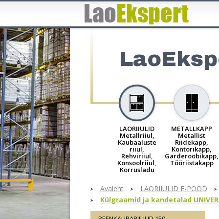
LaoEksp
LAORIIULID
METALLKAPP
Metallriiul,
Metallist
Kaubaaluste
Riidekapp,
riiul,
Kontorikapp,
Rehviriiul,
Garderoobikapp,
Konsoolriiul,
Tööriistakapp
Korrusladu
Avaleht
LAORIIULID E-POOD
Külgraamid ja kandetalad UNIVE
PEENKAUBARIIULID 150-