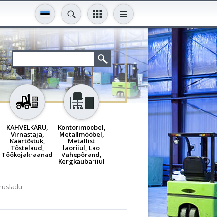
KAHVELKÄRU,
Kontorimööbel,
Virnastaja,
Metallmööbel,
Käärtõstuk,
Metallist
Tõstelaud,
laoriiul, Lao
Töökojakraanad
Vahepõrand,
Kergkaubariiul
rrusladu