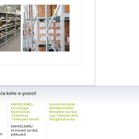
sta kohe e-poest!
KAHVELKÄRU,
Kontorimööbel,
,
Virnastaja,
Metallmööbel,
Käärtõstuk,
Metallist laoriiul,
Tõstelaud,
Lao Vahepõrand,
Töökojakraanad
Kergkaubariiul
KAHVELKÄRU
erinevad sordid,
RU
pikkused