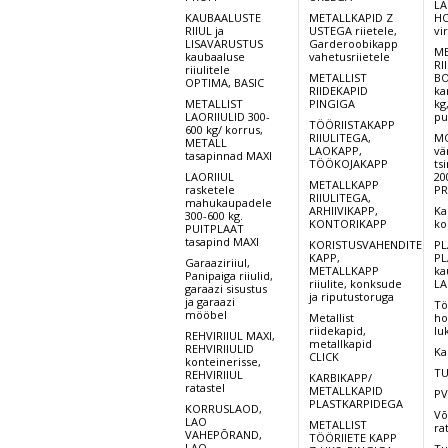
LA
KAUBAALUSTE
METALLKAPID Z
HO
RIIUL ja
USTEGA riietele,
vi
LISAVARUSTUS
Garderoobikapp
ME
kaubaaluse
vahetusriietele
RI
riiulitele
METALLIST
BO
OPTIMA, BASIC
RIIDEKAPID
ka
METALLIST
PINGIGA
kg
LAORIIULID 300-
pu
TÖÖRIISTAKAPP
600 kg/ korrus,
RIIULITEGA,
MO
METALL
LAOKAPP,
vä
tasapinnad MAXI
TÖÖKOJAKAPP
ts
LAORIIUL
20
METALLKAPP
rasketele
PR
RIIULITEGA,
mahukaupadele
ARHIIVIKAPP,
Ka
300-600 kg.
KONTORIKAPP
ko
PUITPLAAT
tasapind MAXI
KORISTUSVAHENDITE
PL
KAPP,
PL
Garaaziriiul,
METALLKAPP
ka
Panipaiga riiulid,
riiulite, konksude
LA
garaazi sisustus
ja riputustoruga
ja garaazi
Tö
mööbel
Metallist
ho
riidekapid,
lu
REHVIRIIUL MAXI,
metallkapid
REHVIRIIULID
Ka
CLICK
konteinerisse,
TU
REHVIRIIUL
KARBIKAPP/
ratastel
METALLKAPID
PV
PLASTKARPIDEGA
KORRUSLAOD,
Võ
LAO
METALLIST
ra
VAHEPÕRAND,
TÖÖRIIETE KAPP
LAO