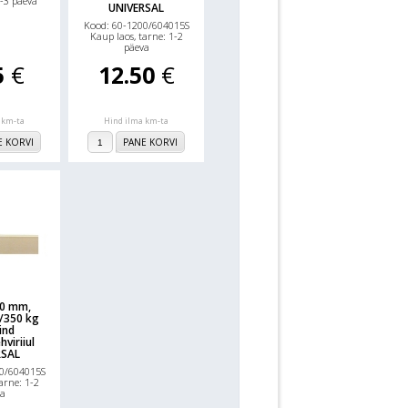
-3 päeva
UNIVERSAL
Kood: 60-1200/604015S
Kaup laos, tarne: 1-2
päeva
5
€
12.50
€
 km-ta
Hind ilma km-ta
E KORVI
PANE KORVI
00 mm,
/350 kg
ind
hviriiul
RSAL
0/604015S
arne: 1-2
a