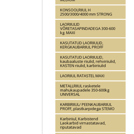
KONSOOLRIIUL H
2500/3000/4000 mm STRONG
LAORIIULID
VÕRETASAPINDADEGA 300-600
kg. MAXI
KASUTATUD LAORIIULID,
KERGKAUBARIIUL PROFF
KASUTATUD LAORIIULID,
kaubaaluste riiulid, rehviriiulid,
KASTEN riiulid, karbiriiulid
LAORIIUL RATASTEL MAXI
METALLRIIUL rasketele
mahukaupadele 350-600kg
UNIVERSAL
KARBIRIIUL/ PEENKAUBARIIUL
PROFF, plastkarpidega STEMO
Karbiriiul, Karbistend
Laokarbid virnastatavad,
riputatavad