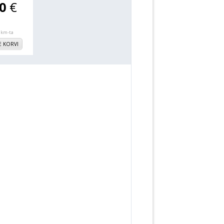
50
€
 km-ta
E KORVI