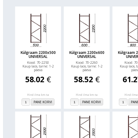
näiteks puitmaterjalist riiulitasapinnad. Sel juhul peaksite ostma a
talad. UNIVERSAL laoriiul on kahelt poolt teenindatav ja ei vaja tag
tarnitakse osadena ja on lihtsalt kokku monteeritavad. Riiulita
Külgraam 2200x500
Külgraam 2200x600
Külgraam 
UNIVERSAL
UNIVERSAL
UNIVE
Kood: 70-2250
Kood: 70-2260
Kood: 70
Kaup laos, tarne: 1-2
Kaup laos, tarne: 1-2
Kaup laos, t
päeva
päeva
päev
58.02
€
58.52
€
61.
Hind ilma km-ta
Hind ilma km-ta
Hind ilma
PANE KORVI
PANE KORVI
PAN