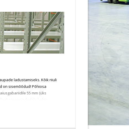
upade ladustamiseks. Kõik riiuli
ud on sisemõõdud! Põhiosa
 laiusgabariidile 55 mm (üks
e lisaks tasapindadele kahte
apinna komplekte ja ühte külgraami.
õtetes, kauplustes,
neb püstraamidest,
asapindadest. Võite ka ise hankida