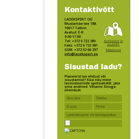
Kontaktivõtt
LAOEKSPERT OÜ
Mustamäe tee 18A
10617 Tallinn
Avatud: E-R
9.00-17.00
Kontaktid ja
Tel: +372 6 722 380
asukoht
Faks: +372 6 722 381
GSM: +372 52 66 297
Meeskond
info@laoekspert.ee
Sisustad ladu?
Planeerid lao ehitust või
sisustamist? Küsi nõu meie
laosüsteemide spetsialistilt. Jäta
oma andmed. Võtame Sinuga
ühendust.