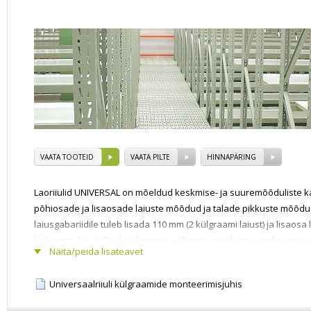
VAATA TOOTEID
VAATA PILTE
HINNAPÄRING
Laoriiulid UNIVERSAL on mõeldud keskmise- ja suuremõõduliste ka
põhiosade ja lisaosade laiuste mõõdud ja talade pikkuste mõõd
laiusgabariidile tuleb lisada 110 mm (2 külgraami laiust) ja lisaosa
külgraami laius). Riiuli sektsiooni põhiosa moodustamiseks vajat
Näita/peida lisateavet
külgraami. Iga järgneva lisaosa moodustamiseks vajate riiuli tas
Laoriiul on kasutusel erinevates ladudes, arhiivides, tootmisettev
Universaalriiuli külgraamide monteerimisjuhis
kodumajapidamistes ja paljudes muudes kohtades. Laoriiul koos
horisontaaltaladest ning tsinkplekist või puitlaastplaadist riiulit