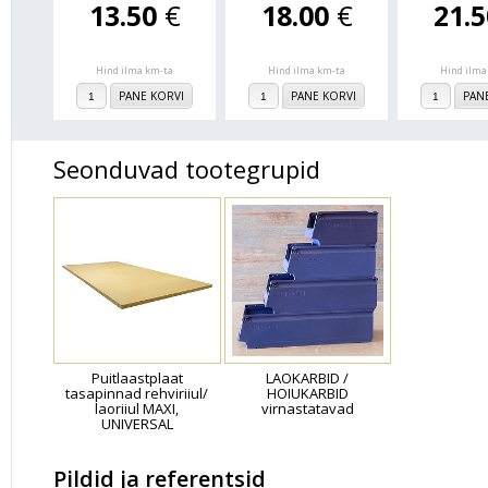
13.50
€
18.00
€
21.
Hind ilma km-ta
Hind ilma km-ta
Hind ilma
PANE KORVI
PANE KORVI
PAN
Seonduvad tootegrupid
Puitlaastplaat
LAOKARBID /
tasapinnad rehviriiul/
HOIUKARBID
laoriiul MAXI,
virnastatavad
UNIVERSAL
Pildid ja referentsid