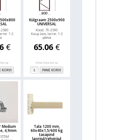
2500x800
Külgraam 2500x900
RSAL
UNIVERSAL
-2580
Kood: 70-2590
arne: 1-2
Kaup laos, tarne: 1-2
a
päeva
56
€
65.06
€
 km-ta
Hind ilma km-ta
E KORVI
PANE KORVI
r Medium
Tala 1200 mm,
ke, 4,9mm
60x40x1,5/600 kg
tasapind
0-STDM
laoriiul/rehviriiul